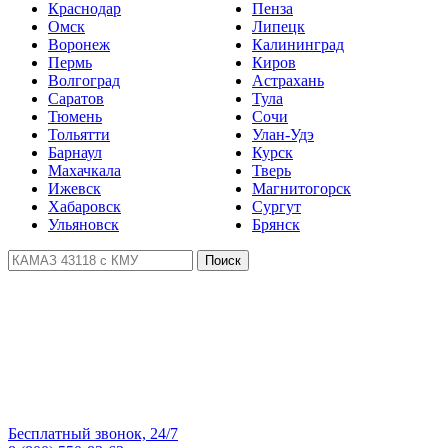
Краснодар
Пенза
Омск
Липецк
Воронеж
Калининград
Пермь
Киров
Волгоград
Астрахань
Саратов
Тула
Тюмень
Сочи
Тольятти
Улан-Удэ
Барнаул
Курск
Махачкала
Тверь
Ижевск
Магнитогорск
Хабаровск
Сургут
Ульяновск
Брянск
Поиск
Бесплатный звонок, 24/7