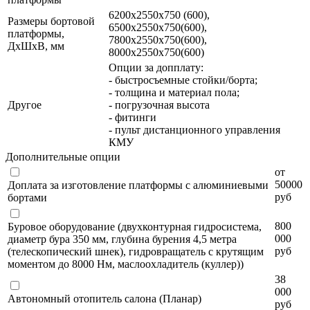
6200х2550х750 (600),
Размеры бортовой
6500х2550х750(600),
платформы,
7800х2550х750(600),
ДхШхВ, мм
8000х2550х750(600)
Опции за допплату:
- быстросъемные стойки/борта;
- толщина и материал пола;
Другое
- погрузочная высота
- фитинги
- пульт дистанционного управления
КМУ
Дополнительные опции
от
50000
Доплата за изготовление платформы с алюминиевыми
руб
бортами
800
Буровое оборудование (двухконтурная гидросистема,
000
диаметр бура 350 мм, глубина бурения 4,5 метра
руб
(телескопический шнек), гидровращатель с крутящим
моментом до 8000 Нм, маслоохладитель (куллер))
38
000
Автономный отопитель салона (Планар)
руб