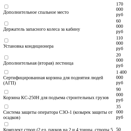
170
000
Дополнительное спальное место
руб
60
000
Держатель запасного колеса за кабину
руб
110
000
Установка кондиционера
руб
20
000
Дополнительная (вторая) лестница
руб
1 400
000
Сертифицированная корзина для поднятия людей
руб
(АГП)
90
000
Корзина КС-250Н для подъема строительных грузов
руб
35
000
Система защиты оператора СЗО-1 (козырек защиты от
руб
осадков)
50
Комплект строп (2 ед. пауков на 2 и 4 тонны, стропы 5