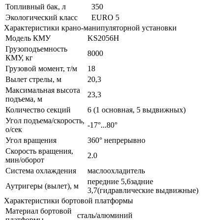
Топливный бак, л
350
Экологический класс
EURO 5
Характеристики крано-манипуляторной установки
Модель КМУ
KS2056H
Грузоподъемность
8000
КМУ, кг
Грузовой момент, т/м
18
Вылет стрелы, м
20,3
Максимальная высота
23,3
подъема, м
Количество секций
6 (1 основная, 5 выдвижных)
Угол подъема/скорость,
-17°...80°
о/сек
Угол вращения
360° непрерывно
Скорость вращения,
2.0
мин/оборот
Система охлаждения
маслоохладитель
передние 5,6задние
Аутригеры (вылет), м
3,7(гидравлические выдвижные)
Характеристики бортовой платформы
Материал бортовой
сталь/алюминий
платформы