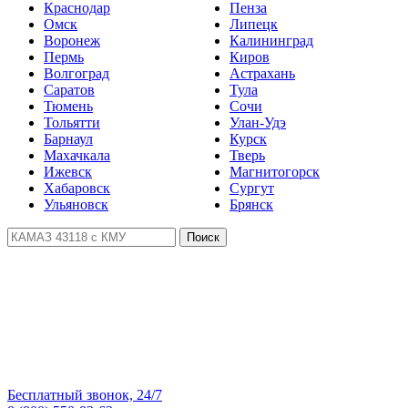
Краснодар
Пенза
Омск
Липецк
Воронеж
Калининград
Пермь
Киров
Волгоград
Астрахань
Саратов
Тула
Тюмень
Сочи
Тольятти
Улан-Удэ
Барнаул
Курск
Махачкала
Тверь
Ижевск
Магнитогорск
Хабаровск
Сургут
Ульяновск
Брянск
Поиск
Бесплатный звонок, 24/7