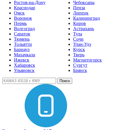
Ростов-на-Дону
Чебоксары
Краснодар
Пенза
Омск
Липецк
Воронеж
Калининград
Пермь
Киров
Волгоград
Астрахань
Саратов
Тула
Тюмень
Сочи
Тольятти
Улан-Удэ
Барнаул
Курск
Махачкала
Тверь
Ижевск
Магнитогорск
Хабаровск
Сургут
Ульяновск
Брянск
Поиск